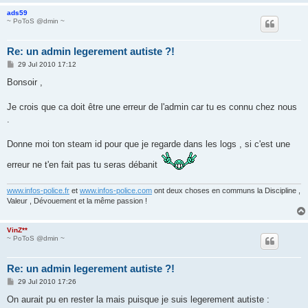
ads59
~ PoToS @dmin ~
Re: un admin legerement autiste ?!
P
29 Jul 2010 17:12
o
s
Bonsoir ,
t
Je crois que ca doit être une erreur de l'admin car tu es connu chez nous
.
Donne moi ton steam id pour que je regarde dans les logs , si c'est une
erreur ne t'en fait pas tu seras débanit
www.infos-police.fr
et
www.infos-police.com
ont deux choses en communs la Discipline ,
Valeur , Dévouement et la même passion !
VinZ**
~ PoToS @dmin ~
Re: un admin legerement autiste ?!
P
29 Jul 2010 17:26
o
s
On aurait pu en rester la mais puisque je suis legerement autiste :
t