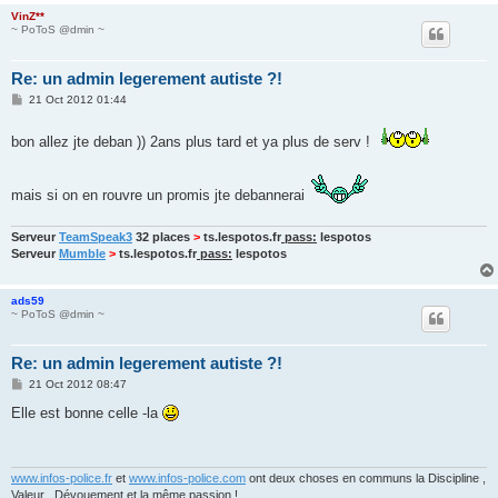
VinZ**
~ PoToS @dmin ~
Re: un admin legerement autiste ?!
P
21 Oct 2012 01:44
o
s
t
bon allez jte deban )) 2ans plus tard et ya plus de serv !
mais si on en rouvre un promis jte debannerai
Serveur
TeamSpeak3
32 places
>
ts.lespotos.fr
pass:
lespotos
Serveur
Mumble
>
ts.lespotos.fr
pass:
lespotos
ads59
~ PoToS @dmin ~
Re: un admin legerement autiste ?!
P
21 Oct 2012 08:47
o
s
Elle est bonne celle -la
t
www.infos-police.fr
et
www.infos-police.com
ont deux choses en communs la Discipline ,
Valeur , Dévouement et la même passion !