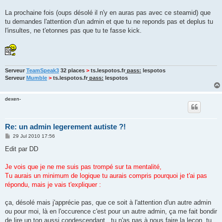
La prochaine fois (oups désolé il n'y en auras pas avec ce steamid) que
tu demandes l'attention d'un admin et que tu ne reponds pas et deplus tu
l'insultes, ne t'etonnes pas que tu te fasse kick.
Serveur
TeamSpeak3
32 places
>
ts.lespotos.fr
pass:
lespotos
Serveur
Mumble
>
ts.lespotos.fr
pass:
lespotos
dexen-
Re: un admin legerement autiste ?!
P
29 Jul 2010 17:56
o
s
Edit par DD
t
Je vois que je ne me suis pas trompé sur ta mentalité,
Tu aurais un minimum de logique tu aurais compris pourquoi je t'ai pas
répondu, mais je vais t'expliquer :
ça, désolé mais j'apprécie pas, que ce soit à l'attention d'un autre admin
ou pour moi, là en l'occurence c'est pour un autre admin, ça me fait bondir
de lire un ton aussi condescendant...tu n'as pas à nous faire la leçon, tu