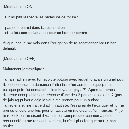
[Mode autiste ON]
Tu n'as pas respecté les regles de ce forum :
- pas de steamid dans ta reclamation
- et tu fais une reclamation pour un ban temporaire
Auquel cas je me vois dans l'obligation de te sanctionner par un ban
définitif.
[Mode autiste OFF]
Maintenant je t'explique :
Tu fais /admin avec ton acolyte potopo avec lequel tu avais un grief pour
tk, ceci equivaut a demander l'attention d'un admin, ce que j'ai fait
puisque je te t'ai demandé : "kes ki ya les gayz ?". Apres un temps
d'attente acceptable sans réponse d'une des 2 parties je kick les 2 (pas
de jaloux) puisque deja la vous me prenez pour un autiste.
Tu reviens et me traitre d'admin autiste, j'essayes de t'expliquer et tu me
prends encore une fois pour un autiste en me disant : "en francais ?", je
te re kick en me disant il va finir par comprendre, ben non a peine
reconnecté tu me re saoul avec ca, la c'est plus fort que moi -> ban
boulet.