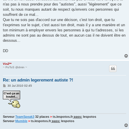
n'as pas à nous prendre pour des "autistes", aussi "légèrement" que ce
soit, tu nous manques autant de respect qu'envers ces personnes qui
souffrent de ce mal...
Que tu ne sois pas d'accord sur une décison, c'est ton droit, que tu
t'exprimes sur le sujet, c'est aussi ton droit, mais il y a une manière et un
ton minimum à employer envers les personnes à qui tu t'adresses, si les
admins ne sont pas au dessus de tout, en aucun cas il ne doivent être en
dessous...
DD
VinZ**
~ PoToS @dmin ~
Re: un admin legerement autiste ?!
P
30 Jul 2010 02:45
o
s
t
Serveur
TeamSpeak3
32 places
>
ts.lespotos.fr
pass:
lespotos
Serveur
Mumble
>
ts.lespotos.fr
pass:
lespotos