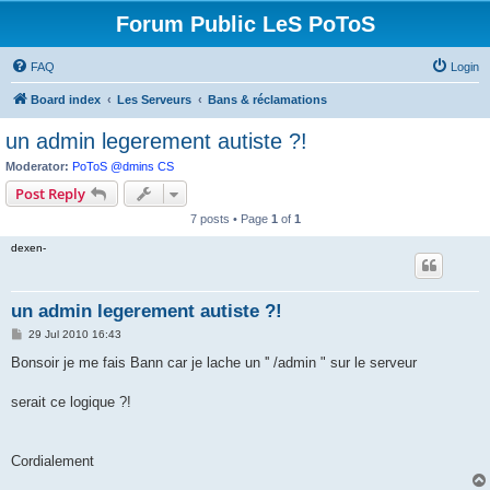
Forum Public LeS PoToS
FAQ
Login
Board index
Les Serveurs
Bans & réclamations
un admin legerement autiste ?!
Moderator:
PoToS @dmins CS
Post Reply
7 posts • Page
1
of
1
dexen-
un admin legerement autiste ?!
P
29 Jul 2010 16:43
o
s
Bonsoir je me fais Bann car je lache un '' /admin " sur le serveur
t
serait ce logique ?!
Cordialement