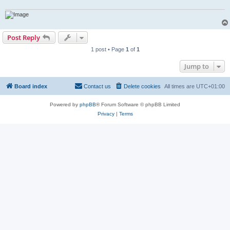
Post Reply
1 post • Page
1
of
1
Jump to
Board index
Contact us
Delete cookies
All times are
UTC+01:00
Powered by
phpBB
® Forum Software © phpBB Limited
Privacy
|
Terms