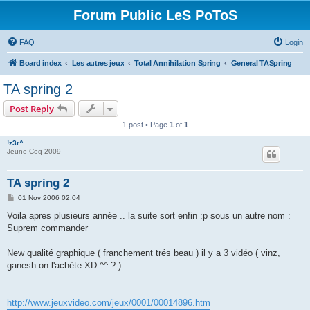
Forum Public LeS PoToS
FAQ
Login
Board index
Les autres jeux
Total Annihilation Spring
General TASpring
TA spring 2
Post Reply
1 post • Page
1
of
1
!z3r^
Jeune Coq 2009
TA spring 2
P
01 Nov 2006 02:04
o
s
Voila apres plusieurs année .. la suite sort enfin :p sous un autre nom :
t
Suprem commander
New qualité graphique ( franchement trés beau ) il y a 3 vidéo ( vinz,
ganesh on l'achète XD ^^ ? )
http://www.jeuxvideo.com/jeux/0001/00014896.htm