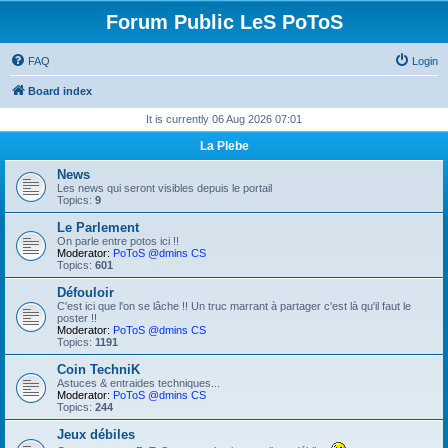
Forum Public LeS PoToS
FAQ
Login
Board index
It is currently 06 Aug 2026 07:01
La Plebe
News
Les news qui seront visibles depuis le portail
Topics:
9
Le Parlement
On parle entre potos ici !!
Moderator:
PoToS @dmins CS
Topics:
601
Défouloir
C'est ici que l'on se lâche !! Un truc marrant à partager c'est là qu'il faut le
poster !!
Moderator:
PoToS @dmins CS
Topics:
1191
Coin TechniK
Astuces & entraides techniques...
Moderator:
PoToS @dmins CS
Topics:
244
Jeux débiles