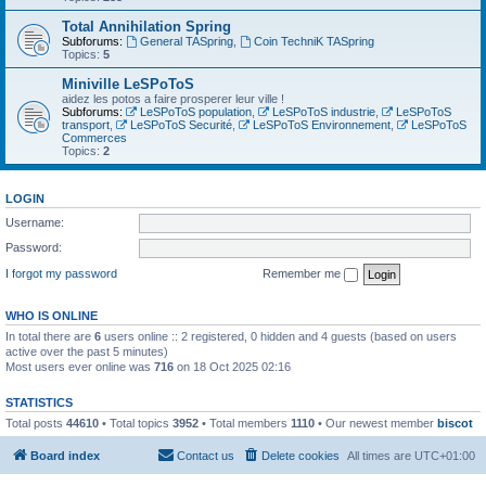
Total Annihilation Spring
Subforums:
General TASpring
,
Coin TechniK TASpring
Topics:
5
Miniville LeSPoToS
aidez les potos a faire prosperer leur ville !
Subforums:
LeSPoToS population
,
LeSPoToS industrie
,
LeSPoToS
transport
,
LeSPoToS Securité
,
LeSPoToS Environnement
,
LeSPoToS
Commerces
Topics:
2
LOGIN
Username:
Password:
I forgot my password
Remember me
WHO IS ONLINE
In total there are
6
users online :: 2 registered, 0 hidden and 4 guests (based on users
active over the past 5 minutes)
Most users ever online was
716
on 18 Oct 2025 02:16
STATISTICS
Total posts
44610
• Total topics
3952
• Total members
1110
• Our newest member
biscot
Board index
Contact us
Delete cookies
All times are
UTC+01:00