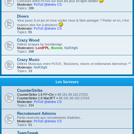
Concours entre PoToS sur tous les jeux en ligne débiles
Moderator:
PoToS @dmins CS
Topics:
196
Divers
Vous jouez à un jeu et vous voulez nous le faire partager ? Parlez en ici, c'est
toujours plus fun à plusieurs
Moderator:
PoToS @dmins CS
Topics:
91
Crazy Wood
Délires lyriques by bonniloreign
Moderators:
LordFPL
,
Bonnie
,
NoR3!gN
Topics:
108
Crazy Music
Délires Musicaux entre PoToS ; Musiciens, mixers et mélomanes bienvenus ^^
Moderator:
NoR3!gN
Topics:
13
Les Serveurs
CounterStrike
CounterStrike 1.6 FF=On >
88.191.99.162:27015
CounterStrike 1.6 War3FT >
88.191.99.162:27016
Moderator:
PoToS @dmins CS
Topics:
334
Recrutement Admins
Partie reservée aux recrutements d'admins...
Moderator:
PoToS @dmins CS
Topics:
51
TeamSpeak