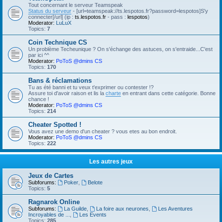
Tout concernant le serveur Teamspeak
Status du serveur
- [url=teamspeak://ts.lespotos.fr?password=lespotos]S'y
connecter[/url] (ip :
ts.lespotos.fr
- pass :
lespotos
)
Moderator:
LuLuX
Topics:
7
Coin Technique CS
Un problème Techeunique ? On s'échange des astuces, on s'entraide...C'est
par ici ^^
Moderator:
PoToS @dmins CS
Topics:
170
Bans & réclamations
Tu as été banni et tu veux t'exprimer ou contester !?
Assure toi d'avoir raison et lis la
charte
en entrant dans cette catégorie. Bonne
chance !
Moderator:
PoToS @dmins CS
Topics:
214
Cheater Spotted !
Vous avez une demo d'un cheater ? vous etes au bon endroit.
Moderator:
PoToS @dmins CS
Topics:
222
Les autres jeux
Jeux de Cartes
Subforums:
Poker
,
Belote
Topics:
5
Ragnarok Online
Subforums:
La Guilde
,
La foire aux neurones
,
Les Aventures
Incroyables de ...
,
Les Events
Topics:
285