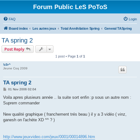
Forum Public LeS PoToS
FAQ
Login
Board index
Les autres jeux
Total Annihilation Spring
General TASpring
TA spring 2
Post Reply
1 post • Page
1
of
1
!z3r^
Jeune Coq 2009
TA spring 2
P
01 Nov 2006 02:04
o
s
Voila apres plusieurs année .. la suite sort enfin :p sous un autre nom :
t
Suprem commander
New qualité graphique ( franchement trés beau ) il y a 3 vidéo ( vinz,
ganesh on l'achète XD ^^ ? )
http://www.jeuxvideo.com/jeux/0001/00014896.htm