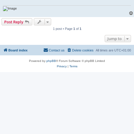
Post Reply
1 post • Page
1
of
1
Jump to
Board index
Contact us
Delete cookies
All times are
UTC+01:00
Powered by
phpBB
® Forum Software © phpBB Limited
Privacy
|
Terms