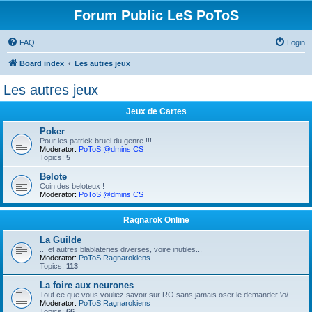
Forum Public LeS PoToS
FAQ
Login
Board index
Les autres jeux
Les autres jeux
Jeux de Cartes
Poker
Pour les patrick bruel du genre !!!
Moderator:
PoToS @dmins CS
Topics:
5
Belote
Coin des beloteux !
Moderator:
PoToS @dmins CS
Ragnarok Online
La Guilde
... et autres blablateries diverses, voire inutiles...
Moderator:
PoToS Ragnarokiens
Topics:
113
La foire aux neurones
Tout ce que vous vouliez savoir sur RO sans jamais oser le demander \o/
Moderator:
PoToS Ragnarokiens
Topics:
66