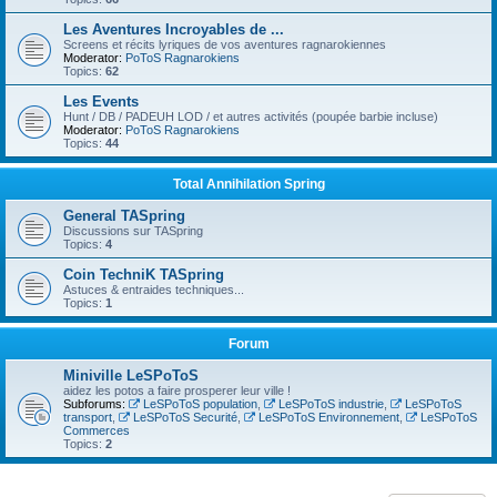
Les Aventures Incroyables de ...
Screens et récits lyriques de vos aventures ragnarokiennes
Moderator:
PoToS Ragnarokiens
Topics:
62
Les Events
Hunt / DB / PADEUH LOD / et autres activités (poupée barbie incluse)
Moderator:
PoToS Ragnarokiens
Topics:
44
Total Annihilation Spring
General TASpring
Discussions sur TASpring
Topics:
4
Coin TechniK TASpring
Astuces & entraides techniques...
Topics:
1
Forum
Miniville LeSPoToS
aidez les potos a faire prosperer leur ville !
Subforums:
LeSPoToS population
,
LeSPoToS industrie
,
LeSPoToS
transport
,
LeSPoToS Securité
,
LeSPoToS Environnement
,
LeSPoToS
Commerces
Topics:
2