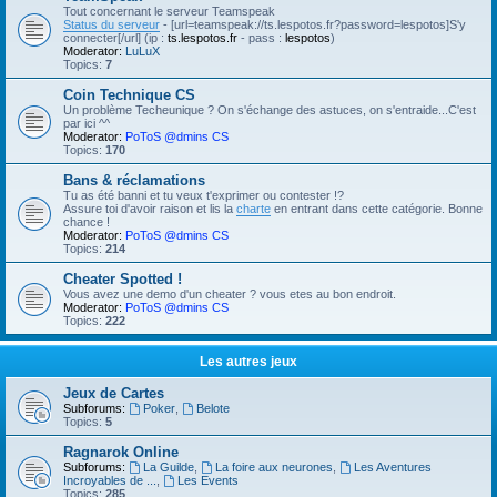
Tout concernant le serveur Teamspeak
Status du serveur
- [url=teamspeak://ts.lespotos.fr?password=lespotos]S'y
connecter[/url] (ip :
ts.lespotos.fr
- pass :
lespotos
)
Moderator:
LuLuX
Topics:
7
Coin Technique CS
Un problème Techeunique ? On s'échange des astuces, on s'entraide...C'est
par ici ^^
Moderator:
PoToS @dmins CS
Topics:
170
Bans & réclamations
Tu as été banni et tu veux t'exprimer ou contester !?
Assure toi d'avoir raison et lis la
charte
en entrant dans cette catégorie. Bonne
chance !
Moderator:
PoToS @dmins CS
Topics:
214
Cheater Spotted !
Vous avez une demo d'un cheater ? vous etes au bon endroit.
Moderator:
PoToS @dmins CS
Topics:
222
Les autres jeux
Jeux de Cartes
Subforums:
Poker
,
Belote
Topics:
5
Ragnarok Online
Subforums:
La Guilde
,
La foire aux neurones
,
Les Aventures
Incroyables de ...
,
Les Events
Topics:
285