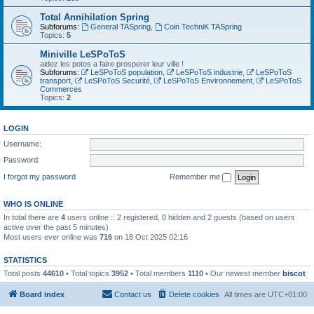
Total Annihilation Spring
Subforums:
General TASpring
,
Coin TechniK TASpring
Topics:
5
Miniville LeSPoToS
aidez les potos a faire prosperer leur ville !
Subforums:
LeSPoToS population
,
LeSPoToS industrie
,
LeSPoToS
transport
,
LeSPoToS Securité
,
LeSPoToS Environnement
,
LeSPoToS
Commerces
Topics:
2
LOGIN
Username:
Password:
I forgot my password
Remember me
WHO IS ONLINE
In total there are
4
users online :: 2 registered, 0 hidden and 2 guests (based on users
active over the past 5 minutes)
Most users ever online was
716
on 18 Oct 2025 02:16
STATISTICS
Total posts
44610
• Total topics
3952
• Total members
1110
• Our newest member
biscot
Board index
Contact us
Delete cookies
All times are
UTC+01:00