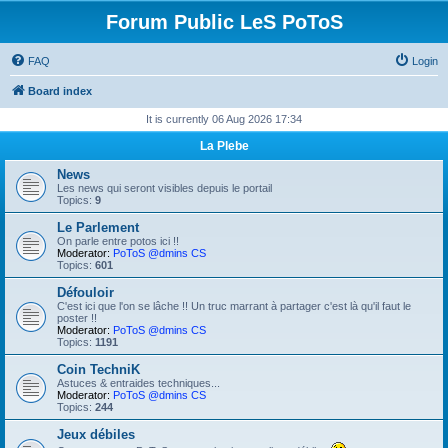
Forum Public LeS PoToS
FAQ
Login
Board index
It is currently 06 Aug 2026 17:34
La Plebe
News
Les news qui seront visibles depuis le portail
Topics:
9
Le Parlement
On parle entre potos ici !!
Moderator:
PoToS @dmins CS
Topics:
601
Défouloir
C'est ici que l'on se lâche !! Un truc marrant à partager c'est là qu'il faut le
poster !!
Moderator:
PoToS @dmins CS
Topics:
1191
Coin TechniK
Astuces & entraides techniques...
Moderator:
PoToS @dmins CS
Topics:
244
Jeux débiles