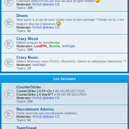
Concours entre PoToS sur tous les jeux en ligne débiles
Moderator:
PoToS @dmins CS
Topics:
196
Divers
Vous jouez à un jeu et vous voulez nous le faire partager ? Parlez en ici, c'est
toujours plus fun à plusieurs
Moderator:
PoToS @dmins CS
Topics:
91
Crazy Wood
Délires lyriques by bonniloreign
Moderators:
LordFPL
,
Bonnie
,
NoR3!gN
Topics:
108
Crazy Music
Délires Musicaux entre PoToS ; Musiciens, mixers et mélomanes bienvenus ^^
Moderator:
NoR3!gN
Topics:
13
Les Serveurs
CounterStrike
CounterStrike 1.6 FF=On >
88.191.99.162:27015
CounterStrike 1.6 War3FT >
88.191.99.162:27016
Moderator:
PoToS @dmins CS
Topics:
334
Recrutement Admins
Partie reservée aux recrutements d'admins...
Moderator:
PoToS @dmins CS
Topics:
51
TeamSpeak